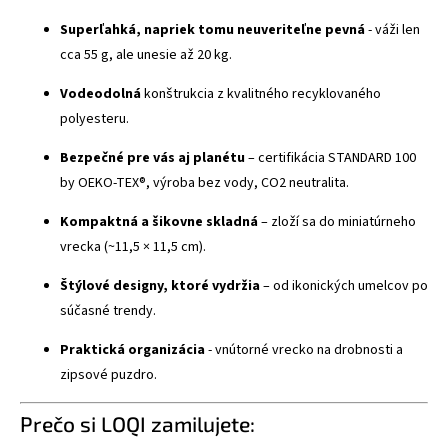
Superľahká, napriek tomu neuveriteľne pevná
- váži len
cca 55 g, ale unesie až 20 kg.
Vodeodolná
konštrukcia z kvalitného recyklovaného
polyesteru.
Bezpečné pre vás aj planétu
– certifikácia STANDARD 100
by OEKO-TEX®, výroba bez vody, CO2 neutralita.
Kompaktná a šikovne skladná
– zloží sa do miniatúrneho
vrecka (~11,5 × 11,5 cm).
Štýlové designy, ktoré vydržia
– od ikonických umelcov po
súčasné trendy.
Praktická organizácia
- vnútorné vrecko na drobnosti a
zipsové puzdro.
Prečo si LOQI zamilujete: