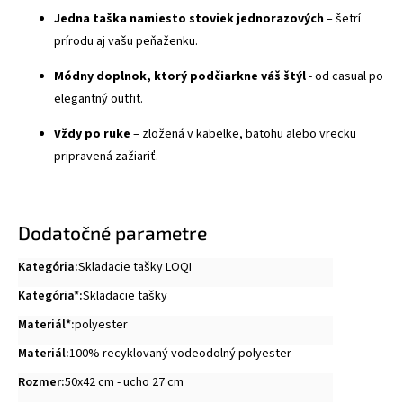
Jedna taška namiesto stoviek jednorazových
– šetrí
prírodu aj vašu peňaženku.
Módny doplnok, ktorý podčiarkne váš štýl
- od casual po
elegantný outfit.
Vždy po ruke
– zložená v kabelke, batohu alebo vrecku
pripravená zažiariť.
Dodatočné parametre
Kategória
:
Skladacie tašky LOQI
Kategória*
:
Skladacie tašky
Materiál*
:
polyester
Materiál
:
100% recyklovaný vodeodolný polyester
Rozmer
:
50x42 cm - ucho 27 cm