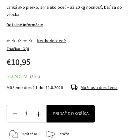
Ľahká ako pierko, silná ako oceľ – až 20 kg nosnosť, balí sa do
vrecka.
Detailné informácie
Neohodnotené
Značka:
LOQI
€10,95
SKLADOM
(3 ks)
Môžeme doručiť do:
11.8.2026
Možnosti doručenia
PRIDAŤ DO KOŠÍKA
Opýtať sa
Strážiť