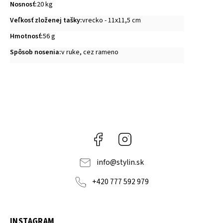
Nosnosť
:
20 kg
Veľkosť zloženej tašky
:
vrecko - 11x11,5 cm
Hmotnosť
:
56 g
Spôsob nosenia
:
v ruke, cez rameno
Facebook
Instagram
info
@
stylin.sk
+420 777 592 979
INSTAGRAM