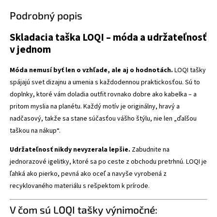
Podrobný popis
Skladacia taška LOQI – móda a udržateľnosť
v jednom
Móda nemusí byť len o vzhľade, ale aj o hodnotách.
LOQI tašky
spájajú svet dizajnu a umenia s každodennou praktickosťou. Sú to
doplnky, ktoré vám doladia outfit rovnako dobre ako kabelka – a
pritom myslia na planétu. Každý motív je originálny, hravý a
nadčasový, takže sa stane súčasťou vášho štýlu, nie len „ďalšou
taškou na nákup“.
Udržateľnosť nikdy nevyzerala lepšie.
Zabudnite na
jednorazové igelitky, ktoré sa po ceste z obchodu pretrhnú. LOQI je
ľahká ako pierko, pevná ako oceľ a navyše vyrobená z
recyklovaného materiálu s rešpektom k prírode.
V čom sú LOQI tašky výnimočné: