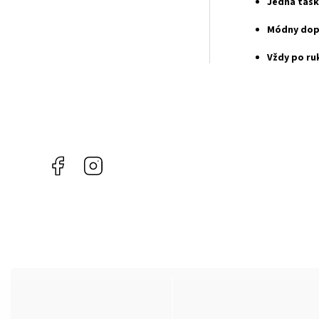
Jedna tašk
Módny dopl
Vždy po ru
Facebook
Instagram