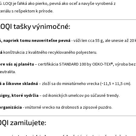
. LOQI je ľahká ako pierko, pevná ako oceľ a navyše vyrobená z
eriálu s rešpektom k prírode.
LOQI tašky výnimočné:
, napriek tomu neuveriteľne pevná
- váži len cca 55 g, ale unesie až 20 
á
konštrukcia z kvalitného recyklovaného polyesteru.
re vás aj planétu
– certifikácia STANDARD 100 by OEKO-TEX®, výroba bez
utralita.
 a šikovne skladná
– zloží sa do miniatúrneho vrecka (~11,5 × 11,5 cm).
signy, ktoré vydržia
– od ikonických umelcov po súčasné trendy.
organizácia
- vnútorné vrecko na drobnosti a zipsové puzdro.
OQI zamilujete: