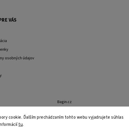
PRE VÁS
ácia
enky
ny osobných údajov
y
Bagin.cz
ory cookie. Ďalším prechádzaním tohto webu vyjadrujete súhlas
informácií
tu
.
Copyright 2026
Stylin.sk
. Všetky práva vyhradené.