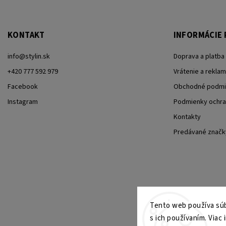
KONTAKT
INFORMÁCIE 
info
@
stylin.sk
Doprava a platba
+420 777 592 979
Vrátenie a reklam
Facebook
Obchodné podmi
Instagram
Podmienky ochra
Kontakty
Predávané značk
Tento web používa súb
s ich používaním. Viac 