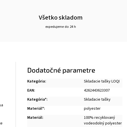
Všetko skladom
expedujeme do 24 h
Dodatočné parametre
Kategória
:
Skladacie tašky LOQI
EAN
:
4262443623307
Kategória*
:
Skladacie tašky
sa
Materiál*
:
polyester
Materiál
:
100% recyklovaný
vodeodolný polyester
te