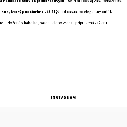
a namiesto stoviek jednorazových
– šetrí prírodu aj vašu peňaženku.
nok, ktorý podčiarkne váš štýl
- od casual po elegantný outfit.
ke
– zložená v kabelke, batohu alebo vrecku pripravená zažiariť.
INSTAGRAM