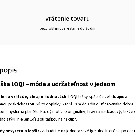
Vrátenie tovaru
bezproblémové vrátenie do 30 dní
popis
aška LOQI – móda a udržateľnosť v jednom
len o vzhľade, ale aj o hodnotách.
LOQI tašky spájajú svet dizajnu a
ou praktickosťou. Sú to doplnky, ktoré vám doladia outfit rovnako dobre
itom myslia na planétu. Každý motív je originálny, hravý a nadčasový, takže 
ho štýlu, nie len „ďalšou taškou na nákup“.
dy nevyzerala lepšie.
Zabudnite na jednorazové igelitky, ktoré sa po ces