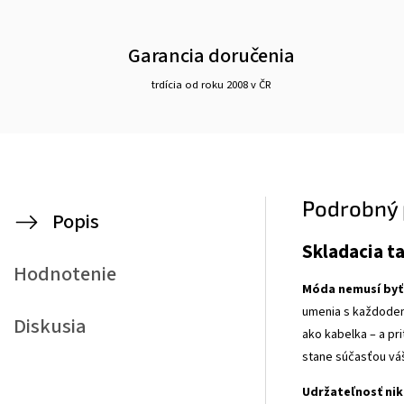
Garancia doručenia
trdícia od roku 2008 v ČR
Podrobný 
Popis
Skladacia t
Hodnotenie
Móda nemusí byť 
umenia s každodenn
Diskusia
ako kabelka – a pr
stane súčasťou váš
Udržateľnosť nik