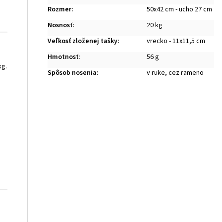
Rozmer
:
50x42 cm - ucho 27 cm
Nosnosť
:
20 kg
Veľkosť zloženej tašky
:
vrecko - 11x11,5 cm
Hmotnosť
:
56 g
kg.
Spôsob nosenia
:
v ruke, cez rameno