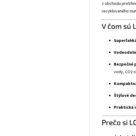
z obchodu pretrhnú
recyklovaného mat
V čom sú 
Superľahká
Vodeodoln
Bezpečné p
vody, CO2 ne
Kompaktná
Štýlové de
Praktická 
Prečo si L