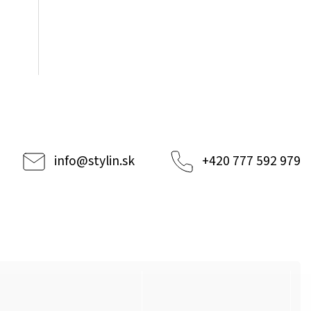
info
@
stylin.sk
+420 777 592 979