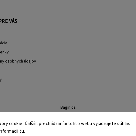
PRE VÁS
ácia
enky
ny osobných údajov
y
Bagin.cz
ory cookie. Ďalším prechádzaním tohto webu vyjadrujete súhlas
informácií
tu
.
Copyright 2026
Stylin.sk
. Všetky práva vyhradené.