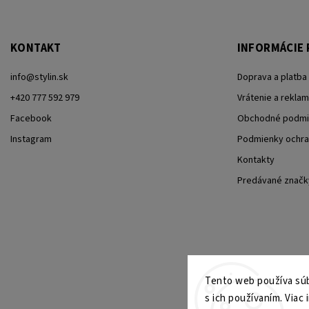
KONTAKT
INFORMÁCIE 
info
@
stylin.sk
Doprava a platba
+420 777 592 979
Vrátenie a reklam
Facebook
Obchodné podmi
Instagram
Podmienky ochra
Kontakty
Predávané značk
Tento web používa súb
s ich používaním. Viac 