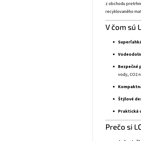
z obchodu pretrhnú
recyklovaného mat
V čom sú 
Superľahká
Vodeodoln
Bezpečné p
vody, CO2 ne
Kompaktná
Štýlové de
Praktická 
Prečo si L