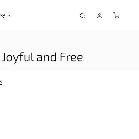
šky
Tašky
Dáždniky a poncha
Pre deti
Joyful and Free
é