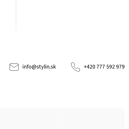
info
@
stylin.sk
+420 777 592 979