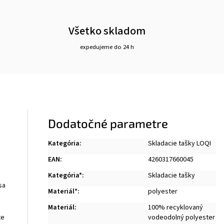
Všetko skladom
expedujeme do 24 h
Dodatočné parametre
Kategória
:
Skladacie tašky LOQI
EAN
:
4260317660045
Kategória*
:
Skladacie tašky
sa
Materiál*
:
polyester
Materiál
:
100% recyklovaný
vodeodolný polyester
te