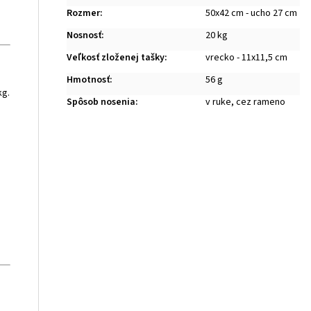
Rozmer
:
50x42 cm - ucho 27 cm
Nosnosť
:
20 kg
Veľkosť zloženej tašky
:
vrecko - 11x11,5 cm
Hmotnosť
:
56 g
kg.
Spôsob nosenia
:
v ruke, cez rameno