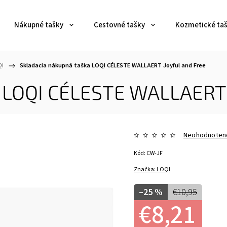
Nákupné tašky
Cestovné tašky
Kozmetické ta
QI
/
Skladacia nákupná taška LOQI CÉLESTE WALLAERT Joyful and Free
a LOQI CÉLESTE WALLAERT 
Neohodnoten
Kód:
CW-JF
Značka:
LOQI
–25 %
€10,95
€8,21