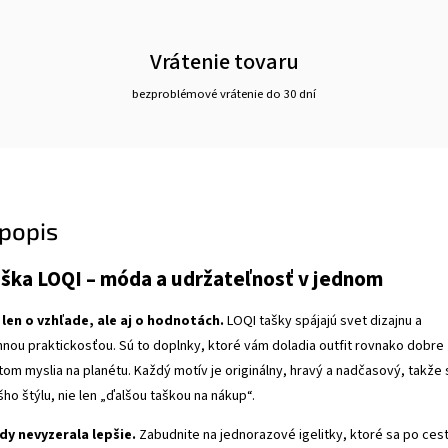
Vrátenie tovaru
bezproblémové vrátenie do 30 dní
popis
aška LOQI – móda a udržateľnosť v jednom
len o vzhľade, ale aj o hodnotách.
LOQI tašky spájajú svet dizajnu a
ou praktickosťou. Sú to doplnky, ktoré vám doladia outfit rovnako dobre
itom myslia na planétu. Každý motív je originálny, hravý a nadčasový, takže 
ho štýlu, nie len „ďalšou taškou na nákup“.
dy nevyzerala lepšie.
Zabudnite na jednorazové igelitky, ktoré sa po ces