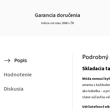
Garancia doručenia
trdícia od roku 2008 v ČR
Podrobný 
Popis
Skladacia t
Hodnotenie
Móda nemusí byť 
umenia s každodenn
Diskusia
ako kabelka – a pr
stane súčasťou váš
Udržateľnosť nik