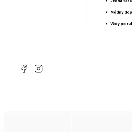
Jedna tašk
Módny dopl
Vždy po ru
Facebook
Instagram