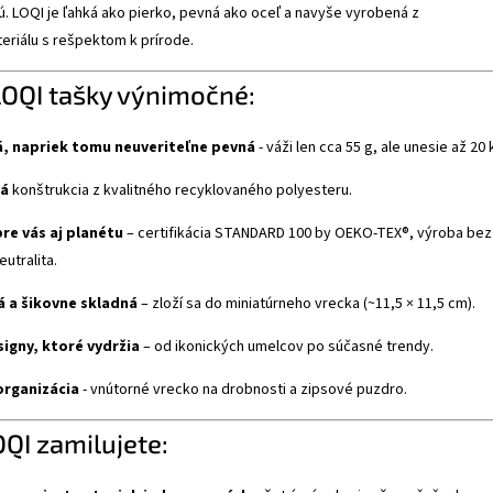
. LOQI je ľahká ako pierko, pevná ako oceľ a navyše vyrobená z
eriálu s rešpektom k prírode.
LOQI tašky výnimočné:
, napriek tomu neuveriteľne pevná
- váži len cca 55 g, ale unesie až 20 
á
konštrukcia z kvalitného recyklovaného polyesteru.
re vás aj planétu
– certifikácia STANDARD 100 by OEKO-TEX®, výroba bez
utralita.
 a šikovne skladná
– zloží sa do miniatúrneho vrecka (~11,5 × 11,5 cm).
signy, ktoré vydržia
– od ikonických umelcov po súčasné trendy.
organizácia
- vnútorné vrecko na drobnosti a zipsové puzdro.
OQI zamilujete: