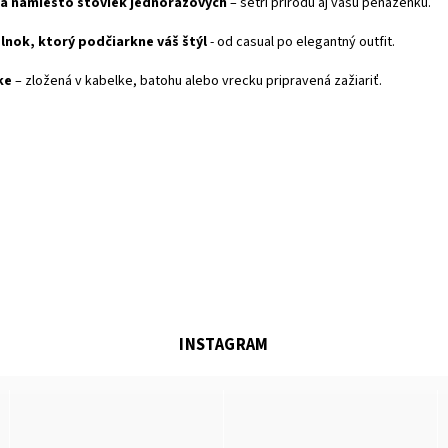
a namiesto stoviek jednorazových
– šetrí prírodu aj vašu peňaženku.
nok, ktorý podčiarkne váš štýl
- od casual po elegantný outfit.
ke
– zložená v kabelke, batohu alebo vrecku pripravená zažiariť.
INSTAGRAM