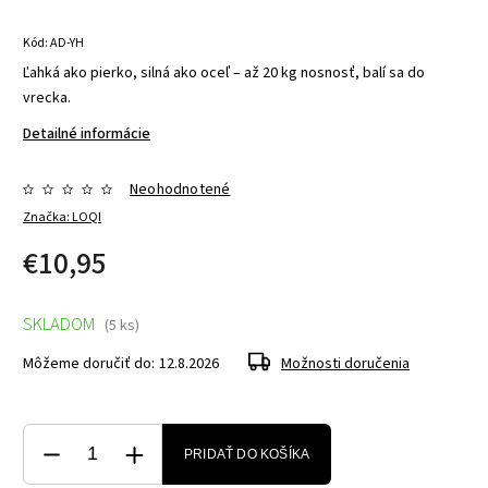
Kód:
AD-YH
Ľahká ako pierko, silná ako oceľ – až 20 kg nosnosť, balí sa do
vrecka.
Detailné informácie
Neohodnotené
Značka:
LOQI
€10,95
SKLADOM
(5 ks)
Môžeme doručiť do:
12.8.2026
Možnosti doručenia
PRIDAŤ DO KOŠÍKA