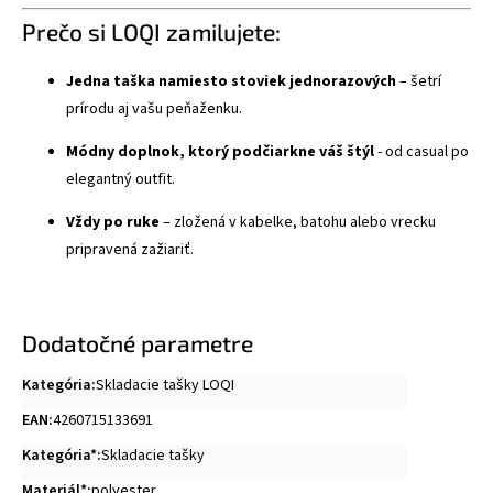
Prečo si LOQI zamilujete:
Jedna taška namiesto stoviek jednorazových
– šetrí
prírodu aj vašu peňaženku.
Módny doplnok, ktorý podčiarkne váš štýl
- od casual po
elegantný outfit.
Vždy po ruke
– zložená v kabelke, batohu alebo vrecku
pripravená zažiariť.
Dodatočné parametre
Kategória
:
Skladacie tašky LOQI
EAN
:
4260715133691
Kategória*
:
Skladacie tašky
Materiál*
:
polyester