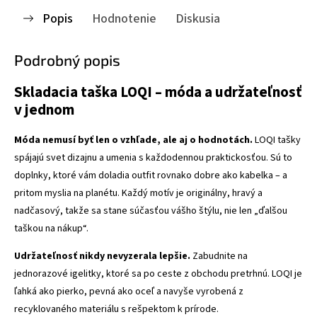
Popis
Hodnotenie
Diskusia
Podrobný popis
Skladacia taška LOQI – móda a udržateľnosť
v jednom
Móda nemusí byť len o vzhľade, ale aj o hodnotách.
LOQI tašky
spájajú svet dizajnu a umenia s každodennou praktickosťou. Sú to
doplnky, ktoré vám doladia outfit rovnako dobre ako kabelka – a
pritom myslia na planétu. Každý motív je originálny, hravý a
nadčasový, takže sa stane súčasťou vášho štýlu, nie len „ďalšou
taškou na nákup“.
Udržateľnosť nikdy nevyzerala lepšie.
Zabudnite na
jednorazové igelitky, ktoré sa po ceste z obchodu pretrhnú. LOQI je
ľahká ako pierko, pevná ako oceľ a navyše vyrobená z
recyklovaného materiálu s rešpektom k prírode.