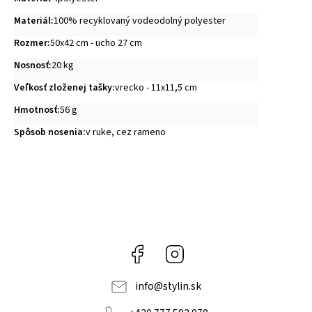
Materiál
:
100% recyklovaný vodeodolný polyester
Rozmer
:
50x42 cm - ucho 27 cm
Nosnosť
:
20 kg
Veľkosť zloženej tašky
:
vrecko - 11x11,5 cm
Hmotnosť
:
56 g
Spôsob nosenia
:
v ruke, cez rameno
Facebook
Instagram
info
@
stylin.sk