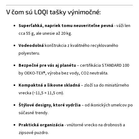
V čom sú LOQI tašky výnimočné:
Superľahká, napriek tomu neuveriteľne pevná
- váži len
cca 55 g, ale unesie až 20 kg.
Vodeodolná
konštrukcia z kvalitného recyklovaného
polyesteru.
Bezpečné pre vás aj planétu
– certifikácia STANDARD 100
by OEKO-TEX®, výroba bez vody, CO2 neutralita.
Kompaktná a šikovne skladná
– zloží sa do miniatúrneho
vrecka (~11,5 × 11,5 cm).
Štýlové designy, ktoré vydržia
– od ikonických umelcov po
súčasné trendy.
Praktická organizácia
- vnútorné vrecko na drobnosti a
zipsové puzdro.