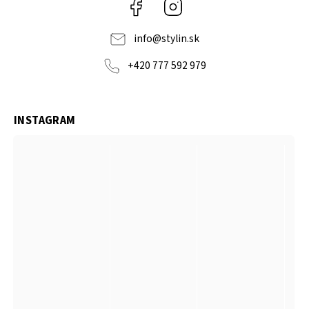
Facebook
Instagram
info
@
stylin.sk
+420 777 592 979
INSTAGRAM