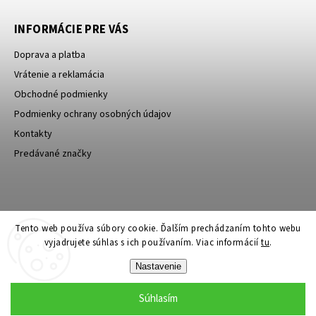
INFORMÁCIE PRE VÁS
Doprava a platba
Vrátenie a reklamácia
Obchodné podmienky
Podmienky ochrany osobných údajov
Kontakty
Predávané značky
Bagin.cz
Tento web používa súbory cookie. Ďalším prechádzaním tohto webu
vyjadrujete súhlas s ich používaním. Viac informácií
tu
.
Nastavenie
Súhlasím
Copyright 2026
Stylin.sk
. Všetky práva vyhradené.