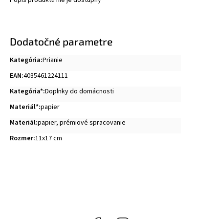
Popis produktu nie je dostupný
Dodatočné parametre
Kategória
:
Prianie
EAN
:
4035461224111
Kategória*
:
Doplnky do domácnosti
Materiál*
:
papier
Materiál
:
papier, prémiové spracovanie
Rozmer
:
11x17 cm