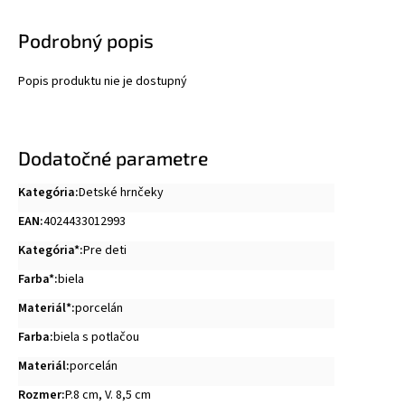
Podrobný popis
Popis produktu nie je dostupný
Dodatočné parametre
Kategória
:
Detské hrnčeky
EAN
:
4024433012993
Kategória*
:
Pre deti
Farba*
:
biela
Materiál*
:
porcelán
Farba
:
biela s potlačou
Materiál
:
porcelán
Rozmer
:
P.8 cm, V. 8,5 cm