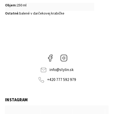
Objem
:
250 ml
Ostatné
:
balené v darčekovej krabičke
Facebook
Instagram
info
@
stylin.sk
+420 777 592 979
INSTAGRAM