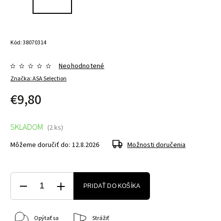
Kód:
38070314
Neohodnotené
Značka:
ASA Selection
€9,80
SKLADOM
(2 ks)
Môžeme doručiť do:
12.8.2026
Možnosti doručenia
PRIDAŤ DO KOŠÍKA
Opýtať sa
Strážiť