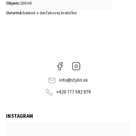
Objem
:
250 ml
Ostatné
:
balené v darčekovej krabičke
Facebook
Instagram
info
@
stylin.sk
+420 777 592 979
INSTAGRAM