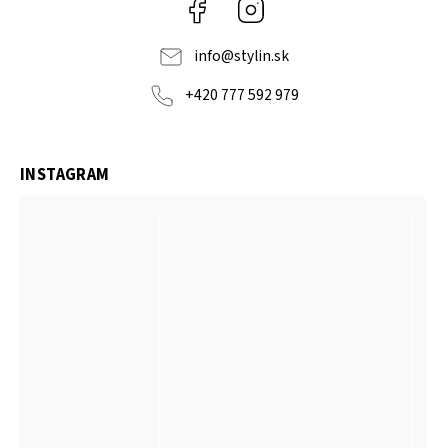
Facebook
Instagram
info
@
stylin.sk
+420 777 592 979
INSTAGRAM