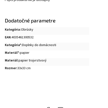
Popis produktu nie je dostupný
Dodatočné parametre
Kategória
:
Obrúsky
EAN
:
4035461300532
Kategória*
:
Doplnky do domácnosti
Materiál*
:
papier
Materiál
:
papier trojvrstvový
Rozmer
:
33x33 cm