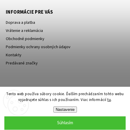
INFORMÁCIE PRE VÁS
Doprava a platba
Vrátenie a reklamácia
Obchodné podmienky
Podmienky ochrany osobných údajov
Kontakty
Predávané značky
Bagin.cz
Tento web používa súbory cookie. Ďalším prechádzaním tohto webu
vyjadrujete súhlas s ich používaním. Viac informácií
tu
.
Nastavenie
Súhlasím
Copyright 2026
Stylin.sk
. Všetky práva vyhradené.