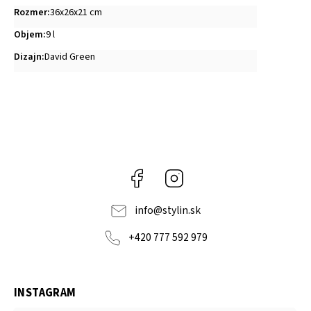
Rozmer
:
36x26x21 cm
Objem
:
9 l
Dizajn
:
David Green
Facebook
Instagram
info
@
stylin.sk
+420 777 592 979
INSTAGRAM