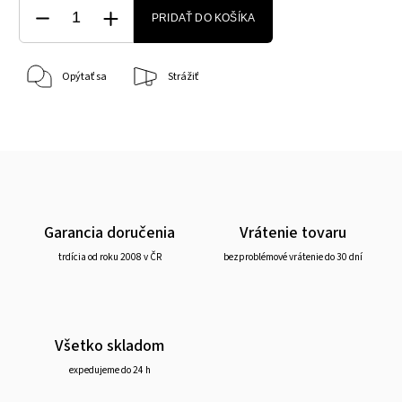
PRIDAŤ DO KOŠÍKA
Opýtať sa
Strážiť
Garancia doručenia
Vrátenie tovaru
trdícia od roku 2008 v ČR
bezproblémové vrátenie do 30 dní
Všetko skladom
expedujeme do 24 h