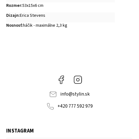
Rozmer
:
53x15x6 cm
Dizajn
:
Erica Stevens
Nosnosť
:
háčik - maximálne 2,3 kg
Facebook
Instagram
info
@
stylin.sk
+420 777 592 979
INSTAGRAM