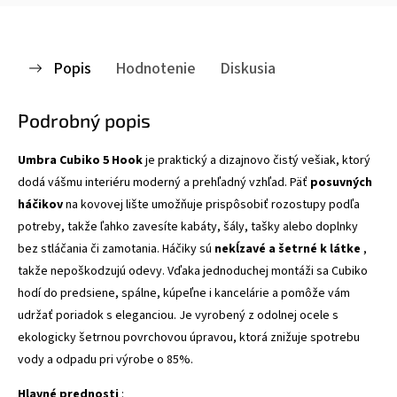
Popis
Hodnotenie
Diskusia
Podrobný popis
Umbra Cubiko 5 Hook
je praktický a dizajnovo čistý vešiak, ktorý
dodá vášmu interiéru moderný a prehľadný vzhľad. Päť
posuvných
háčikov
na kovovej lište umožňuje prispôsobiť rozostupy podľa
potreby, takže ľahko zavesíte kabáty, šály, tašky alebo doplnky
bez stláčania či zamotania. Háčiky sú
nekĺzavé a šetrné k látke
,
takže nepoškodzujú odevy. Vďaka jednoduchej montáži sa Cubiko
hodí do predsiene, spálne, kúpeľne i kancelárie a pomôže vám
udržať poriadok s eleganciou. Je vyrobený z odolnej ocele s
ekologicky šetrnou povrchovou úpravou, ktorá znižuje spotrebu
vody a odpadu pri výrobe o 85%.
Hlavné prednosti
: