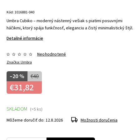
Kód:
1016881-040
Umbra Cubiko – moderný nástenný vešiak s piatimi posuvnými
háčikmi, ktorý spája funkčnosť, eleganciu a čistý minimalistický štýl.
Detailné informácie
Neohodnotené
Značka:
Umbra
–20 %
€40
€31,82
SKLADOM
(>5 ks)
Môžeme doručiť do:
12.8.2026
Možnosti doručenia