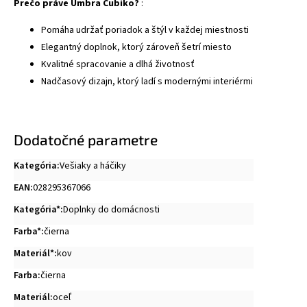
Prečo práve Umbra Cubiko?
:
Pomáha udržať poriadok a štýl v každej miestnosti
Elegantný doplnok, ktorý zároveň šetrí miesto
Kvalitné spracovanie a dlhá životnosť
Nadčasový dizajn, ktorý ladí s modernými interiérmi
Dodatočné parametre
Kategória
:
Vešiaky a háčiky
EAN
:
028295367066
Kategória*
:
Doplnky do domácnosti
Farba*
:
čierna
Materiál*
:
kov
Farba
:
čierna
Materiál
:
oceľ