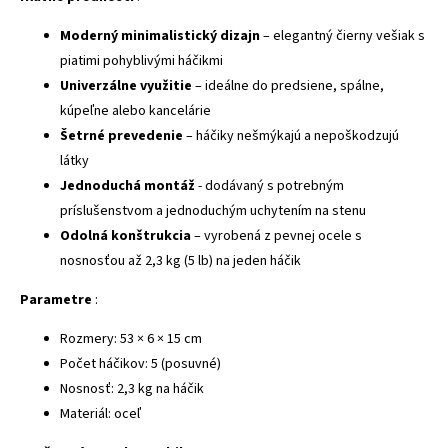
Moderný minimalistický dizajn
– elegantný čierny vešiak s
piatimi pohyblivými háčikmi
Univerzálne využitie
– ideálne do predsiene, spálne,
kúpeľne alebo kancelárie
Šetrné prevedenie
– háčiky nešmýkajú a nepoškodzujú
látky
Jednoduchá montáž
- dodávaný s potrebným
príslušenstvom a jednoduchým uchytením na stenu
Odolná konštrukcia
– vyrobená z pevnej ocele s
nosnosťou až 2,3 kg (5 lb) na jeden háčik
Parametre
:
Rozmery: 53 × 6 × 15 cm
Počet háčikov: 5 (posuvné)
Nosnosť: 2,3 kg na háčik
Materiál: oceľ