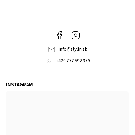
Facebook
Instagram
info
@
stylin.sk
+420 777 592 979
INSTAGRAM