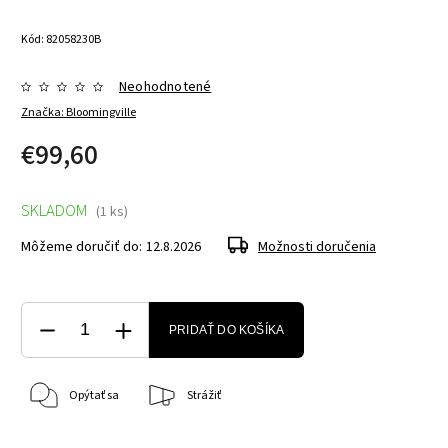
Kód:
82058230B
Neohodnotené
Značka:
Bloomingville
€99,60
SKLADOM
(1 ks)
Môžeme doručiť do:
12.8.2026
Možnosti doručenia
PRIDAŤ DO KOŠÍKA
Opýtať sa
Strážiť