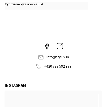
Typ žiarovky
:
žiarovka E14
Facebook
Instagram
info
@
stylin.sk
+420 777 592 979
INSTAGRAM