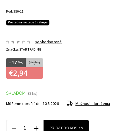
Kód:
350-11
Posledná možnosť nákupu
Neohodnotené
Značka:
STAR TRADING
–17 %
€3,55
€2,94
SKLADOM
(2 ks)
Môžeme doručiť do:
10.8.2026
Možnosti doručenia
PRIDAŤ DO KOŠÍKA