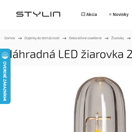
💥 Akcia
⭐ Novinky
Domov
/
Doplnky do domácnosti
/
Dekoratívne osvetlenie
/
Žiarovky
/
Náhradná LED žiarovka 2 