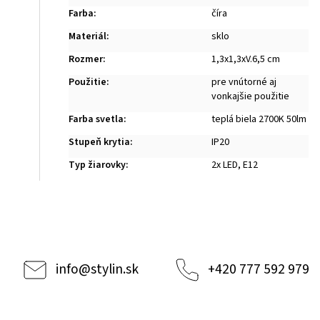
Farba
:
číra
Materiál
:
sklo
Rozmer
:
1,3x1,3xV.6,5 cm
Použitie
:
pre vnútorné aj
vonkajšie použitie
Farba svetla
:
teplá biela 2700K 50lm
Stupeň krytia
:
IP20
Typ žiarovky
:
2x LED, E12
info
@
stylin.sk
+420 777 592 979