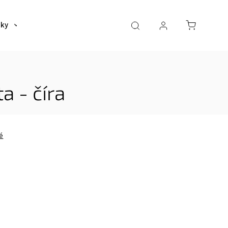
šky
Tašky
Dáždniky a poncha
Pre deti
a - číra
é