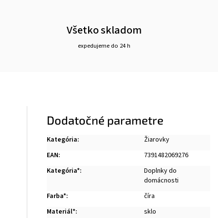
Všetko skladom
expedujeme do 24 h
Dodatočné parametre
Kategória
:
Žiarovky
EAN
:
7391482069276
Kategória*
:
Doplnky do
domácnosti
Farba*
:
číra
Materiál*
:
sklo