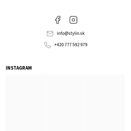
Facebook
Instagram
info
@
stylin.sk
+420 777 592 979
INSTAGRAM