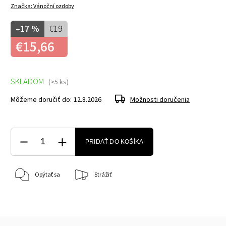
Značka:
Vánoční ozdoby
–17 %
€19
€15,66
SKLADOM
(>5 ks)
Môžeme doručiť do:
12.8.2026
Možnosti doručenia
PRIDAŤ DO KOŠÍKA
Opýtať sa
Strážiť