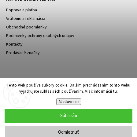
Doprava a platba
Vrátenie a reklamácia
Obchodné podmienky
Podmienky ochrany osobných údajov
Kontakty
Predávané značky
Bagin.cz
Tento web používa súbory cookie. Ďalším prechádzaním tohto webu
vyjadrujete súhlas s ich používaním. Viac informácií
tu
.
Nastavenie
Súhlasím
Copyright 2026
Stylin.sk
. Všetky práva vyhradené.
Upraviť nastavenie cookies
Odmietnuť
Grafický návrh vytvořil a nakódoval
Shoptak.cz