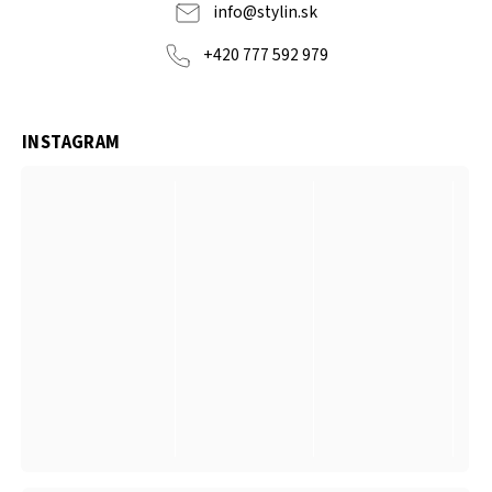
info
@
stylin.sk
+420 777 592 979
INSTAGRAM