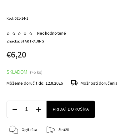
Kód:
061-14-1
Neohodnotené
Značka:
STAR TRADING
€6,20
SKLADOM
(>5 ks)
Môžeme doručiť do:
12.8.2026
Možnosti doručenia
PRIDAŤ DO KOŠÍKA
Opýtať sa
Strážiť