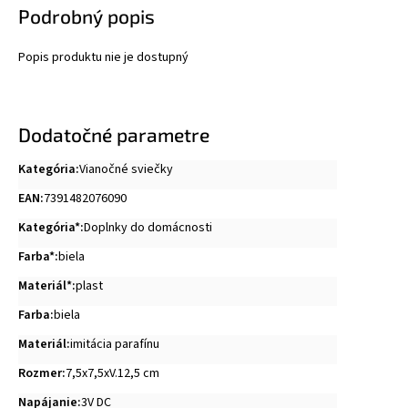
Podrobný popis
Popis produktu nie je dostupný
Dodatočné parametre
Kategória
:
Vianočné sviečky
EAN
:
7391482076090
Kategória*
:
Doplnky do domácnosti
Farba*
:
biela
Materiál*
:
plast
Farba
:
biela
Materiál
:
imitácia parafínu
Rozmer
:
7,5x7,5xV.12,5 cm
Napájanie
:
3V DC