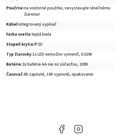
Použitie
:
na vnútorné použitie, nevystavujte slnečnému
žiareniu!
Kábel
:
integrovaný vypínač
Farba svetla
:
teplá biela
Stupeň krytia
:
IP20
Typ žiarovky
:
1x LED nemožno vymeniť, 0.02W
Batérie
:
2x batérie AA nie sú súčasťou, 200h
Časovač
:
6h zapnuté, 18h vypnuté, opakovanie
Facebook
Instagram