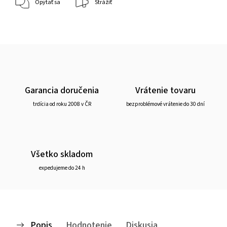
Opýtať sa
Strážiť
Garancia doručenia
Vrátenie tovaru
trdícia od roku 2008 v ČR
bezproblémové vrátenie do 30 dní
Všetko skladom
expedujeme do 24 h
Popis
Hodnotenie
Diskusia