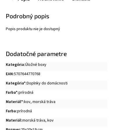
Podrobný popis
Popis produktu nie je dostupný
Dodatočné parametre
Kategória
:
Úložné boxy
EAN
:
5707644770768
Kategória*
:
Doplnky do domácnosti
Farba*
:
prírodná
Materiál*
:
kov
,
morská tráva
Farba
:
prírodná
Materiál
:
morská tráva, kov
Rozmer
:
25x20x19 cm