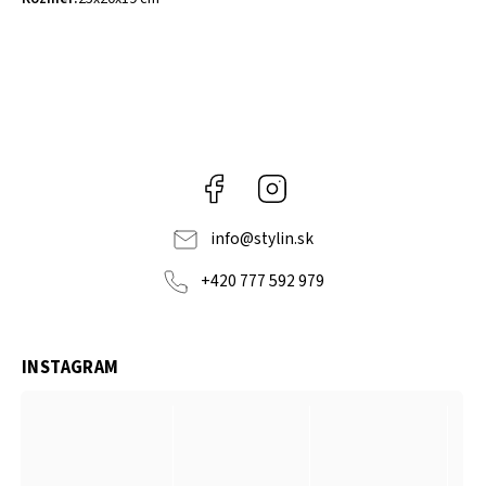
Facebook
Instagram
info
@
stylin.sk
+420 777 592 979
INSTAGRAM