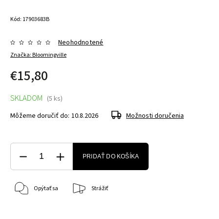
Kód:
17903683B
Neohodnotené
Značka:
Bloomingville
€15,80
SKLADOM
(5 ks)
Môžeme doručiť do:
10.8.2026
Možnosti doručenia
PRIDAŤ DO KOŠÍKA
Opýtať sa
Strážiť