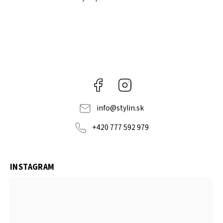
Facebook
Instagram
info
@
stylin.sk
+420 777 592 979
INSTAGRAM