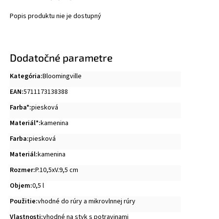
Popis produktu nie je dostupný
Dodatočné parametre
Kategória
:
Bloomingville
EAN
:
5711173138388
Farba*
:
piesková
Materiál*
:
kamenina
Farba
:
piesková
Materiál
:
kamenina
Rozmer
:
P.10,5xV.9,5 cm
Objem
:
0,5 l
Použitie
:
vhodné do rúry a mikrovlnnej rúry
Vlastnosti
:
vhodné na styk s potravinami