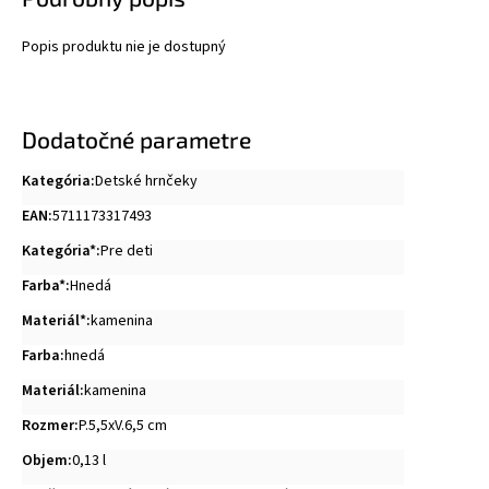
Popis produktu nie je dostupný
Dodatočné parametre
Kategória
:
Detské hrnčeky
EAN
:
5711173317493
Kategória*
:
Pre deti
Farba*
:
Hnedá
Materiál*
:
kamenina
Farba
:
hnedá
Materiál
:
kamenina
Rozmer
:
P.5,5xV.6,5 cm
Objem
:
0,13 l