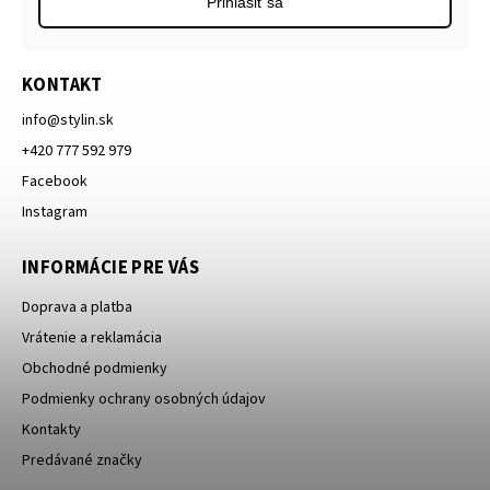
Prihlásiť sa
KONTAKT
info
@
stylin.sk
+420 777 592 979
Facebook
Instagram
INFORMÁCIE PRE VÁS
Doprava a platba
Vrátenie a reklamácia
Obchodné podmienky
Podmienky ochrany osobných údajov
Kontakty
Predávané značky