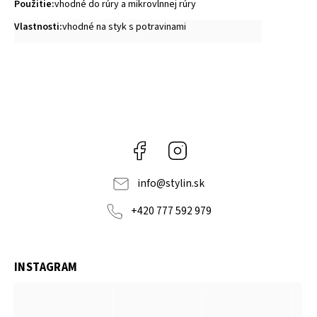
Použitie
:
vhodné do rúry a mikrovlnnej rúry
Vlastnosti
:
vhodné na styk s potravinami
Facebook
Instagram
info
@
stylin.sk
+420 777 592 979
INSTAGRAM