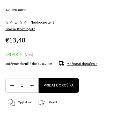
Kód:
82060485B
Neohodnotené
Značka:
Bloomingville
€13,40
SKLADOM
(2 ks)
Môžeme doručiť do:
12.8.2026
Možnosti doručenia
PRIDAŤ DO KOŠÍKA
Opýtať sa
Strážiť