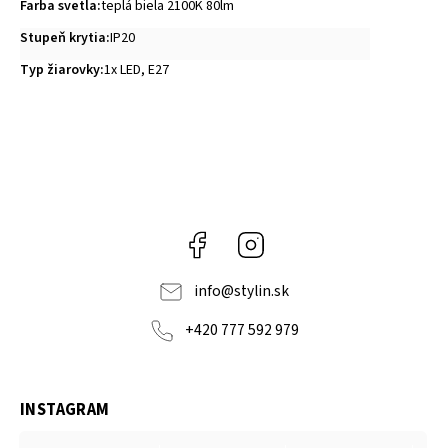
Farba svetla
:
teplá biela 2100K 80lm
Stupeň krytia
:
IP20
Typ žiarovky
:
1x LED, E27
Facebook
Instagram
info
@
stylin.sk
+420 777 592 979
INSTAGRAM