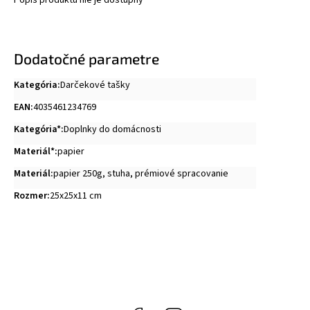
Popis produktu nie je dostupný
Dodatočné parametre
Kategória
:
Darčekové tašky
EAN
:
4035461234769
Kategória*
:
Doplnky do domácnosti
Materiál*
:
papier
Materiál
:
papier 250g, stuha, prémiové spracovanie
Rozmer
:
25x25x11 cm