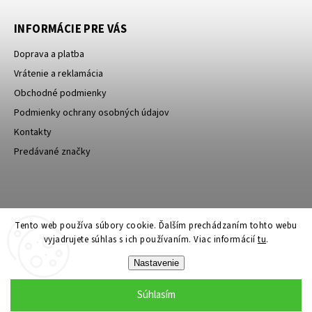
INFORMÁCIE PRE VÁS
Doprava a platba
Vrátenie a reklamácia
Obchodné podmienky
Podmienky ochrany osobných údajov
Kontakty
Predávané značky
Bagin.cz
Tento web používa súbory cookie. Ďalším prechádzaním tohto webu
vyjadrujete súhlas s ich používaním. Viac informácií
tu
.
Nastavenie
Súhlasím
Copyright 2026
Stylin.sk
. Všetky práva vyhradené.