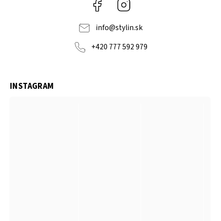
Facebook
Instagram
info
@
stylin.sk
+420 777 592 979
INSTAGRAM