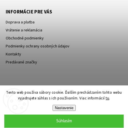
INFORMÁCIE PRE VÁS
Doprava a platba
Vrátenie a reklamácia
Obchodné podmienky
Podmienky ochrany osobných údajov
Kontakty
Predávané značky
Bagin.cz
Tento web používa súbory cookie. Ďalším prechádzaním tohto webu
vyjadrujete súhlas s ich používaním. Viac informácií
tu
.
Nastavenie
Súhlasím
Copyright 2026
Stylin.sk
. Všetky práva vyhradené.