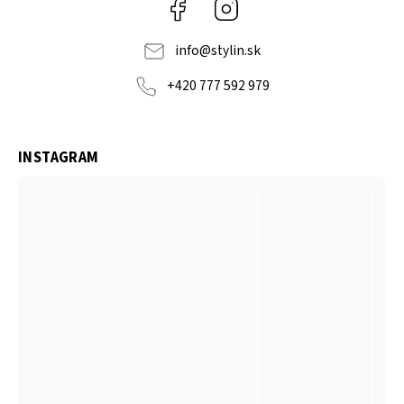
Facebook
Instagram
info
@
stylin.sk
+420 777 592 979
INSTAGRAM