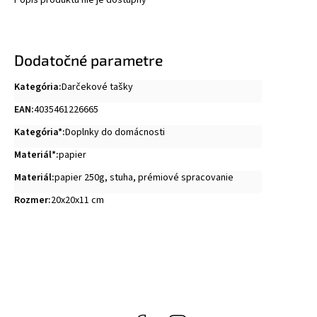
Popis produktu nie je dostupný
Dodatočné parametre
Kategória
:
Darčekové tašky
EAN
:
4035461226665
Kategória*
:
Doplnky do domácnosti
Materiál*
:
papier
Materiál
:
papier 250g, stuha, prémiové spracovanie
Rozmer
:
20x20x11 cm