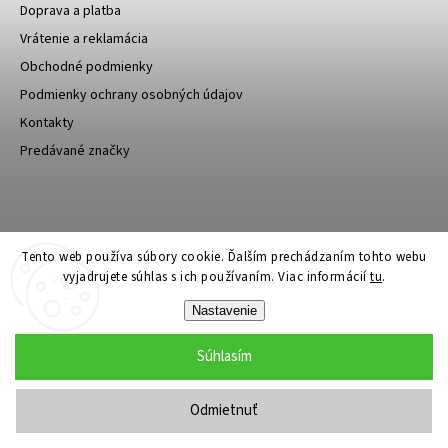
Doprava a platba
Vrátenie a reklamácia
Obchodné podmienky
Podmienky ochrany osobných údajov
Kontakty
Predávané značky
Bagin.cz
Tento web používa súbory cookie. Ďalším prechádzaním tohto webu
vyjadrujete súhlas s ich používaním. Viac informácií
tu
.
Nastavenie
Súhlasím
Copyright 2026
Stylin.sk
. Všetky práva vyhradené.
Upraviť nastavenie cookies
Odmietnuť
Grafický návrh vytvořil a nakódoval
Shoptak.cz