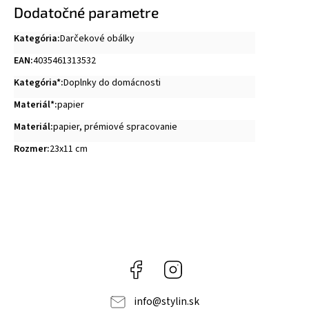
Dodatočné parametre
Kategória
:
Darčekové obálky
EAN
:
4035461313532
Kategória*
:
Doplnky do domácnosti
Materiál*
:
papier
Materiál
:
papier, prémiové spracovanie
Rozmer
:
23x11 cm
Facebook
Instagram
info
@
stylin.sk