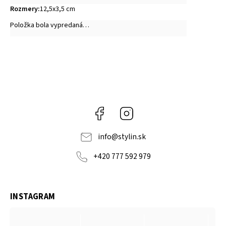
Rozmery
:
12,5x3,5 cm
Položka bola vypredaná…
Facebook
Instagram
info
@
stylin.sk
+420 777 592 979
INSTAGRAM